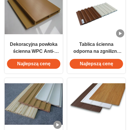
Dekoracyjna powłoka
Tablica ścienna
ścienna WPC Anti-
odporna na zgniliznę
Aging / Fire-Proof For
drewna WPC Wallcad
Najlepszą cenę
Najlepszą cenę
Outside
Soncap