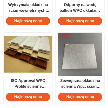
Wytrzymała okładzina
Odporny na wodę
ścian wewnętrznych /
balkon WPC okładzina
płyta ścienna do
ścienna / drewniane
Najlepszą cenę
Najlepszą cenę
dekoracji ogrodu
profile kompozytowe
ISO Approval WPC
Zewnętrzna okładzina
Profile ścienne
ścienna Wpc, ściana
Plastikowe okładziny
ścienna Wpc lub płyta
Najlepszą cenę
Najlepszą cenę
ścienne Płyty PCV
ścienna