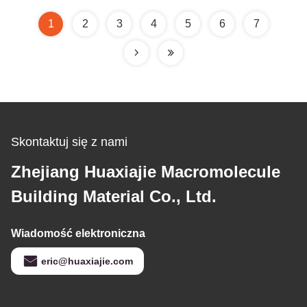
1
2
3
4
5
6
7
Skontaktuj się z nami
Zhejiang Huaxiajie Macromolecule
Building Material Co., Ltd.
Wiadomość elektroniczna
eric@huaxiajie.com