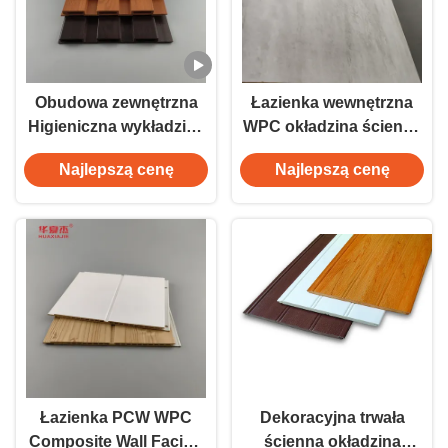
Obudowa zewnętrzna
Łazienka wewnętrzna
Higieniczna wykładzina
WPC okładzina ścienna
ścienna odporna na
PCV Drewniana
Najlepszą cenę
Najlepszą cenę
warunki atmosferyczne
okładzina kompozytowa
do wnętrz
Łazienka PCW WPC
Dekoracyjna trwała
Composite Wall Facing
ścienna okładzina