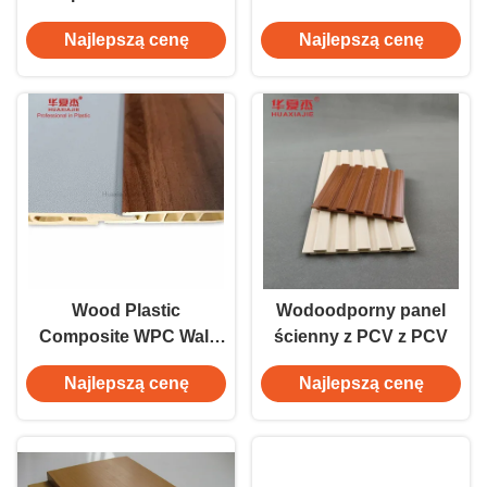
Smooth Water Resistant
ścienna / boazeria
Najlepszą cenę
Najlepszą cenę
wygodnie
zainstalowana
Wood Plastic
Wodoodporny panel
Composite WPC Wall
ścienny z PCV z PCV
Enforcement Interior
Najlepszą cenę
Najlepszą cenę
Interior Wall Enclosure
Decoration