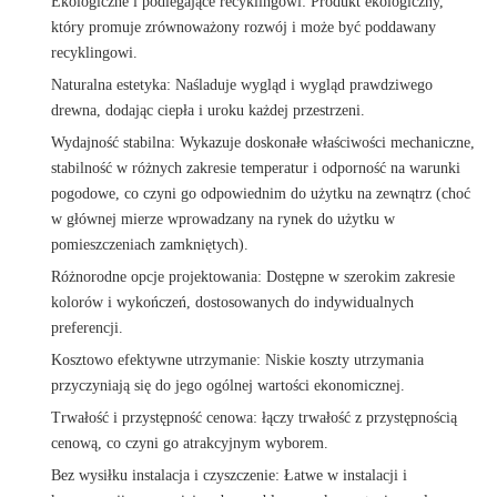
Ekologiczne i podlegające recyklingowi
: Produkt ekologiczny,
który promuje zrównoważony rozwój i może być poddawany
recyklingowi.
Naturalna estetyka
: Naśladuje wygląd i wygląd prawdziwego
drewna, dodając ciepła i uroku każdej przestrzeni.
Wydajność stabilna
: Wykazuje doskonałe właściwości mechaniczne,
stabilność w różnych zakresie temperatur i odporność na warunki
pogodowe, co czyni go odpowiednim do użytku na zewnątrz (choć
w głównej mierze wprowadzany na rynek do użytku w
pomieszczeniach zamkniętych).
Różnorodne opcje projektowania
: Dostępne w szerokim zakresie
kolorów i wykończeń, dostosowanych do indywidualnych
preferencji.
Kosztowo efektywne utrzymanie
: Niskie koszty utrzymania
przyczyniają się do jego ogólnej wartości ekonomicznej.
Trwałość i przystępność cenowa
: łączy trwałość z przystępnością
cenową, co czyni go atrakcyjnym wyborem.
Bez wysiłku instalacja i czyszczenie
: Łatwe w instalacji i