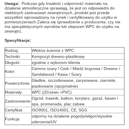
Uwaga:
: Podczas gdy trwałość i odporność materiału na
działanie atmosferyczne sprawiają, że jest on odpowiedni do
niektórych zastosowań zewnętrznych, produkt jest przede
wszystkim wprowadzany na rynek i certyfikowany do użytku w
pomieszczeniach.Zaleca się sprawdzenie u producenta, czy nie
ma specjalistycznych wyrobów lub ulepszeń WPC do użytku na
zewnątrz..
Specyfikacje:
Rodzaj:
Włókna ścienne z WPC
Techniki:
Kompozyt drewno-plastikowy
Długość:
zgodnie z wyborem klienta
Ciemno szary / Cedr / Miedź brązowa / Drewno /
Kolor:
Sandalwood / Kawa / Szary
Gładkie, szczotkowane, zarysowane, ziarniste,
Powierzchnia:
piaskowane (opcjonalnie)
Materiały:
WPC ((Drzewo +PVC)
Ogród, trawnik, balkon, korytarz, garaż, basen i
Zastosowanie:
spa, promenada, plac zabaw.
Certyfikat:
ISO9001, ISO14001, CE, SGS
odporny na działanie pogody/wilgoć/wysokie
Funkcja:
uderzenia/UV