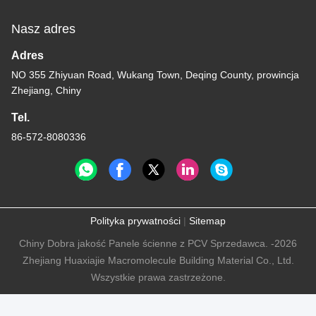
Nasz adres
Adres
NO 355 Zhiyuan Road, Wukang Town, Deqing County, prowincja
Zhejiang, Chiny
Tel.
86-572-8080336
Polityka prywatności
|
Sitemap
Chiny Dobra jakość Panele ścienne z PCV Sprzedawca. -2026
Zhejiang Huaxiajie Macromolecule Building Material Co., Ltd.
Wszystkie prawa zastrzeżone.