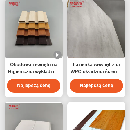
Obudowa zewnętrzna
Łazienka wewnętrzna
Higieniczna wykładzina
WPC okładzina ścienna
ścienna odporna na
PCV Drewniana
warunki atmosferyczne
Najlepszą cenę
okładzina kompozytowa
Najlepszą cenę
do wnętrz