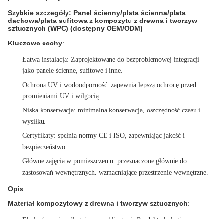
Szybkie szczegóły: Panel ścienny/plata ścienna/plata
dachowa/plata sufitowa z kompozytu z drewna i tworzyw
sztucznych (WPC) (dostępny OEM/ODM)
Kluczowe cechy
:
Łatwa instalacja
: Zaprojektowane do bezproblemowej integracji
jako panele ścienne, sufitowe i inne.
Ochrona UV i wodoodporność
: zapewnia lepszą ochronę przed
promieniami UV i wilgocią.
Niska konserwacja
: minimalna konserwacja, oszczędność czasu i
wysiłku.
Certyfikaty
: spełnia normy CE i ISO, zapewniając jakość i
bezpieczeństwo.
Główne zajęcia w pomieszczeniu
: przeznaczone głównie do
zastosowań wewnętrznych, wzmacniające przestrzenie wewnętrzne.
Opis
:
Materiał kompozytowy z drewna i tworzyw sztucznych
: