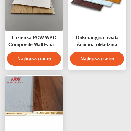
Łazienka PCW WPC
Dekoracyjna trwała
Composite Wall Facing
ścienna okładzina
Smooth Water Resistant
ścienna / boazeria
Najlepszą cenę
Najlepszą cenę
wygodnie
zainstalowana