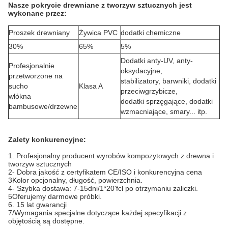
Nasze pokrycie drewniane z tworzyw sztucznych jest
wykonane przez:
Proszek drewniany
Żywica PVC
dodatki chemiczne
30%
65%
5%
Dodatki anty-UV, anty-
Profesjonalnie
oksydacyjne,
przetworzone na
stabilizatory, barwniki, dodatki
sucho
Klasa A
przeciwgrzybicze,
włókna
dodatki sprzęgające, dodatki
bambusowe/drzewne
wzmacniające, smary... itp.
Zalety konkurencyjne:
1. Profesjonalny producent wyrobów kompozytowych z drewna i
tworzyw sztucznych
2- Dobra jakość z certyfikatem CE/ISO i konkurencyjna cena
3Kolor opcjonalny, długość, powierzchnia.
4- Szybka dostawa: 7-15dni/1*20'fcl po otrzymaniu zaliczki.
5Oferujemy darmowe próbki.
6. 15 lat gwarancji
7/Wymagania specjalne dotyczące każdej specyfikacji z
objętością są dostępne.