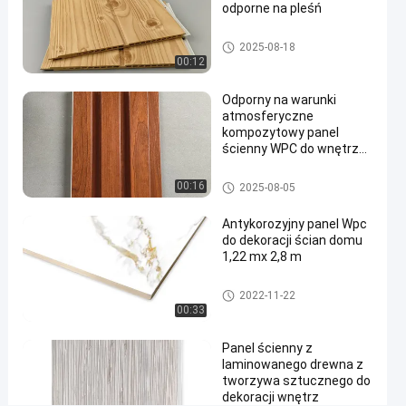
#
odporne na pleśń
panel
Panel ścienny WPC
2025-08-18
ścienny z
00:12
tworzywa
sztucznego
Odporny na warunki
z tworzywa
atmosferyczne
kompozytowy panel
sztucznego
ścienny WPC do wnętrz
#
200 mm x 16 mm
okładzina
Panel ścienny WPC
00:16
2025-08-05
ścian
wewnętrznych
Antykorozyjny panel Wpc
#
do dekoracji ścian domu
wpc
1,22 mx 2,8 m
ścienna
Płyta piankowa WPC
2022-11-22
W
00:33
p
r
Panel ścienny z
o
laminowanego drewna z
w
tworzywa sztucznego do
a
dekoracji wnętrz