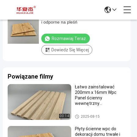
Płyty ścienne wpc do dekoracji domu trwałe
Płyty
i odporne na pleśń
ścienne
wpc
Rozmawiaj Teraz.
do
Dowiedz Się Więcej
dekoracji
domu
trwałe
Powiązane filmy
i
odporne
Łatwo zainstalować
200mm x 16mm Wpc
na
Panel ścienny
pleśń
wewnętrzny
wodoodporny
Rozmawiaj
antykorozyjny
Panel ścienny WPC
00:14
2025-08-15
Panel
2025-
38
teraz.
ścienny
08-18
wyświetlenia
WPC
Podział
Płyty ścienne wpc do
dekoracji domu trwałe i