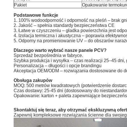
Pakiet
Opakowanie termokurc
Podstawowe funkcje
1. 100% wodoodporność i odporność na pleśń – brak gnic
2. Jakość – spełnia standardy bezpieczeństwa CE
3. Łatwe w czyszczeniu – gładka powierzchnia jest odpor
4. Izolacja termiczna i akustyczna – poprawia efektywno
5. Odporny na promieniowanie UV – do obszarów narażo
Dlaczego warto wybrać nasze panele PCV?
Sprzedaż bezpośrednia w fabryce.
Szybka produkcja i wysyłka – czas realizacji 25–45 dni,
Personalizacja – długości i opcje brandingu
Akceptacja OEM/ODM – rozwiązania dostosowane do du
Obsługa zakupów
MOQ: 500 metrów kwadratowych (potwierdzenie dostarcz
Czas dostawy: 25-45 dni (dostosowany do niestandardowe
Opakowanie: karton + paleta zapewniające bezpieczeńst
Skontaktuj się teraz, aby otrzymać ekskluzywną ofert
Zapewnij kompleksowe rozwiązania ścienne dla swojego p