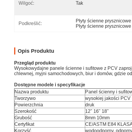
Wilgoć:
Tak
Płyty ścienne prysznicowe
Podkreślić:
Płyty ścienne prysznicowe
Opis Produktu
Przegląd produktu
Wysokowydajne panele ścienne i sufitowe z PCV zaprojekt
chlewnej, myjni samochodowych, biur i domów, gdzie od
Dostępne modele i specyfikacje
Nazwa produktu
Panel ścienny i sufit
Tworzywo
wysokiej jakości PCV
Powierzchnia
druk
Szerokość
12" 16" 18"
Grubość
8mm 10mm
Certyfikat
CE/ASTM E84 KLASA
Korzyść
wodoodporny, odporny 