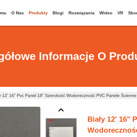
omu
O Nas
Produkty
Blogi
Rozwiązania
Wideo
VR
Skon
gółowe Informacje O Prod
ły 12' 16" Pvc Panel 18" Szerokość Wodoreczność PVC Panele Ścienne
Biały 12' 16"
Wodoreczność