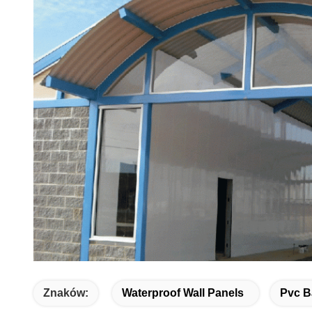
Znaków:
Waterproof Wall Panels
Pvc B