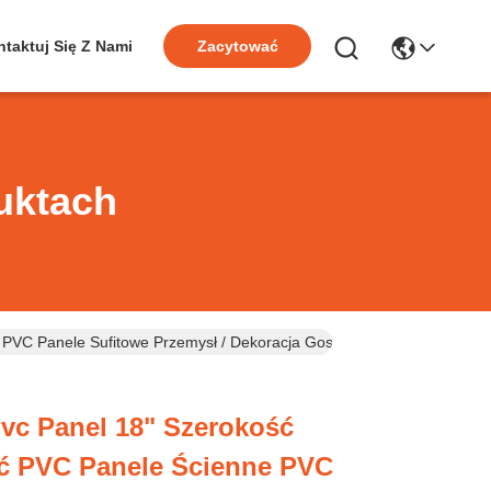
taktuj Się Z Nami
Zacytować
uktach
 PVC Panele Sufitowe Przemysł / Dekoracja Gospodarstwa
 Pvc Panel 18" Szerokość
 PVC Panele Ścienne PVC