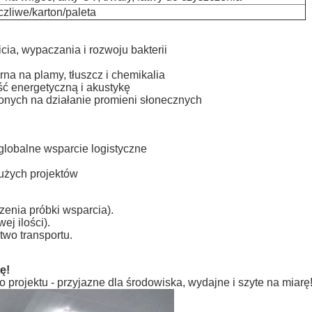
zliwe/karton/paleta
ia, wypaczania i rozwoju bakterii
na na plamy, tłuszcz i chemikalia
ść energetyczną i akustykę
nych na działanie promieni słonecznych
 globalne wsparcie logistyczne
żych projektów
enia próbki wsparcia).
j ilości).
wo transportu.
ę!
rojektu - przyjazne dla środowiska, wydajne i szyte na miarę