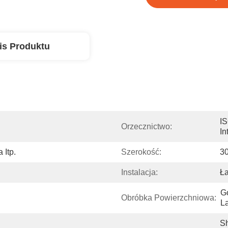
is Produktu
IS
Orzecznictwo:
In
 Itp.
Szerokość:
3
Instalacja:
Ła
G
Obróbka Powierzchniowa:
L
Sh