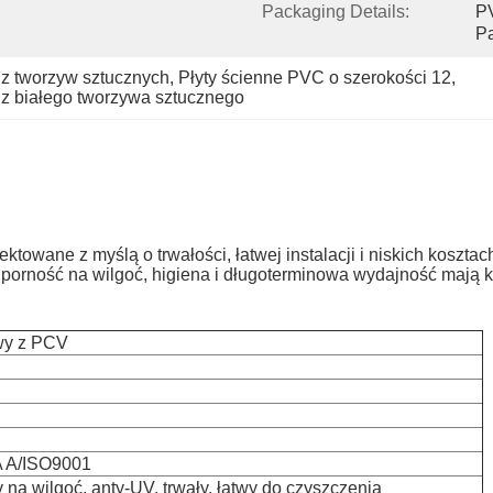
Packaging Details:
PV
P
 z tworzyw sztucznych
, 
Płyty ścienne PVC o szerokości 12
, 
 z białego tworzywa sztucznego
owane z myślą o trwałości, łatwej instalacji i niskich kosztach
porność na wilgoć, higiena i długoterminowa wydajność mają 
owy z PCV
 A/ISO9001
na wilgoć, anty-UV, trwały, łatwy do czyszczenia