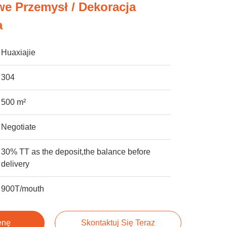
we Przemysł / Dekoracja
a
Huaxiajie
304
500 m²
Negotiate
30% TT as the deposit,the balance before
delivery
900T/mouth
enę
Skontaktuj Się Teraz