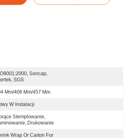
O9001:2000, Soncap, 
tertek, SGS
04 Mm/406 Mm/457 Mm
twy W Instalacji
orące Stemplowanie, 
aminowanie, Drukowanie
rink Wrap Or Carton For 