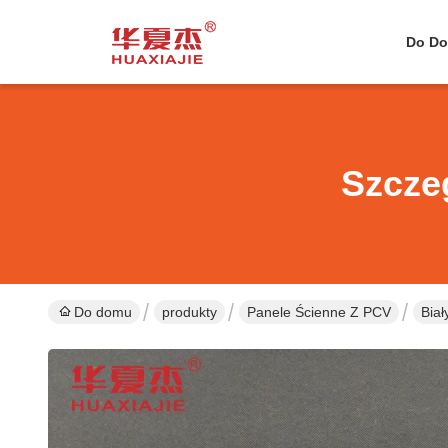
Do D
Szcze
Do domu
produkty
Panele Ścienne Z PCV
Bia