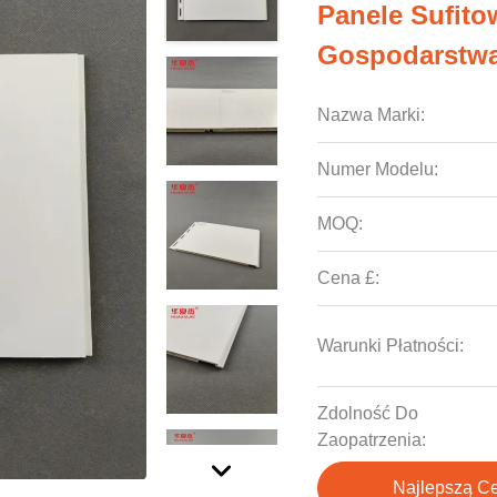
Panele Sufito
Gospodarstw
Nazwa Marki:
Numer Modelu:
MOQ:
Cena £:
Warunki Płatności:
Zdolność Do
Zaopatrzenia:
Najlepszą C