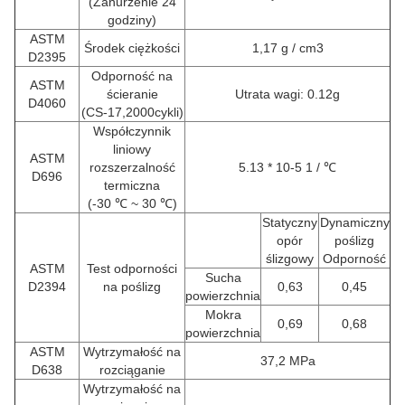
(Zanurzenie 24
godziny)
ASTM
Środek ciężkości
1,17 g / cm3
D2395
Odporność na
ASTM
ścieranie
Utrata wagi: 0.12g
D4060
(CS-17,2000cykli)
Współczynnik
liniowy
ASTM
rozszerzalność
5.13 * 10-5 1 / ℃
D696
termiczna
(-30 ℃ ~ 30 ℃)
Statyczny
Dynamiczny
opór
poślizg
ślizgowy
Odporność
ASTM
Test odporności
Sucha
D2394
na poślizg
0,63
0,45
powierzchnia
Mokra
0,69
0,68
powierzchnia
ASTM
Wytrzymałość na
37,2 MPa
D638
rozciąganie
Wytrzymałość na