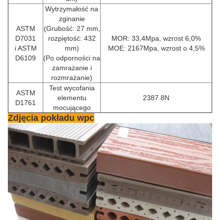
Wytrzymałość na
zginanie
ASTM
(Grubość: 27 mm,
D7031
rozpiętość: 432
MOR: 33,4Mpa, wzrost 6,0%
i ASTM
mm)
MOE: 2167Mpa, wzrost o 4,5%
D6109
(Po odporności na
zamrażanie i
rozmrażanie)
Test wycofania
ASTM
elementu
2387.8N
D1761
mocującego
Zdjęcia pokładu wpc