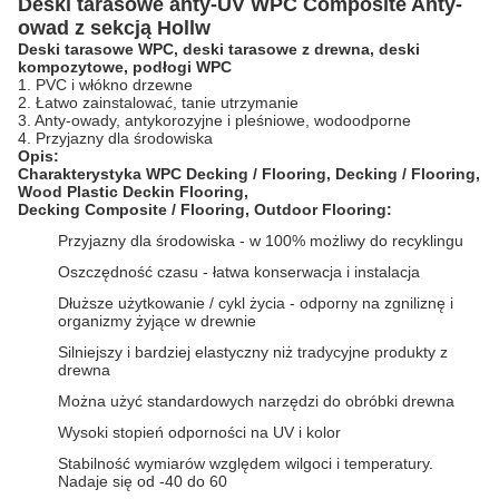
Deski tarasowe anty-UV WPC Composite Anty-
owad z sekcją Hollw
Deski tarasowe WPC, deski tarasowe z drewna, deski
kompozytowe, podłogi WPC
1. PVC i włókno drzewne
2. Łatwo zainstalować, tanie utrzymanie
3. Anty-owady, antykorozyjne i pleśniowe, wodoodporne
4. Przyjazny dla środowiska
Opis:
Charakterystyka WPC Decking / Flooring, Decking / Flooring,
Wood Plastic Deckin
Flooring,
Decking
Composite
/
Flooring, Outdoor Flooring:
Przyjazny dla środowiska - w 100% możliwy do recyklingu
Oszczędność czasu - łatwa konserwacja i instalacja
Dłuższe użytkowanie / cykl życia - odporny na zgniliznę i
organizmy żyjące w drewnie
Silniejszy i bardziej elastyczny niż tradycyjne produkty z
drewna
Można użyć standardowych narzędzi do obróbki drewna
Wysoki stopień odporności na UV i kolor
Stabilność wymiarów względem wilgoci i temperatury.
Nadaje się od -40 do 60