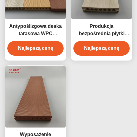
Antypoślizgowa deska
Produkcja
tarasowa WPC
bezpośrednia płytki
Kompozytowa
podłogowe wpc z
wykładzina podłogowa
Najlepszą cenę
drewna cedrowego wpc
Najlepszą cenę
140 x 25 mm brązowa
wodoodporne
kawa w kolorze drewna
wytrzymałe podłogi
tekowego
zewnętrzne
Wyposażenie