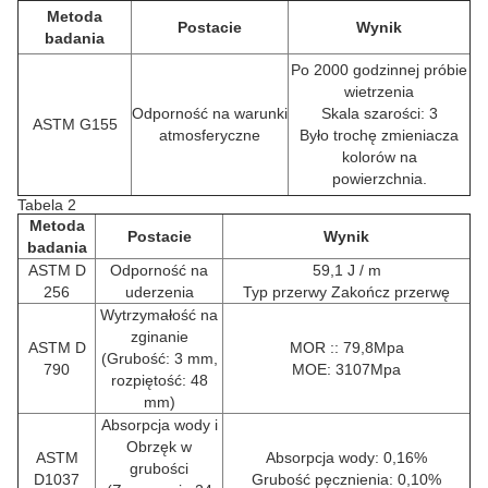
Metoda
Postacie
Wynik
badania
Po 2000 godzinnej próbie
wietrzenia
Odporność na warunki
Skala szarości: 3
ASTM G155
atmosferyczne
Było trochę zmieniacza
kolorów na
powierzchnia.
Tabela 2
Metoda
Postacie
Wynik
badania
ASTM D
Odporność na
59,1 J / m
256
uderzenia
Typ przerwy Zakończ przerwę
Wytrzymałość na
zginanie
ASTM D
MOR :: 79,8Mpa
(Grubość: 3 mm,
790
MOE: 3107Mpa
rozpiętość: 48
mm)
Absorpcja wody i
Obrzęk w
ASTM
Absorpcja wody: 0,16%
grubości
D1037
Grubość pęcznienia: 0,10%