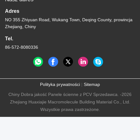
Adres
NO 355 Zhiyuan Road, Wukang Town, Deqing County, prowincja
Zhejiang, Chiny
Tel.
86-572-8080336
Polityka prywatności
|
Sitemap
Chiny Dobra jakość Panele ścienne z PCV Sprzedawca. -2026
Zhejiang Huaxiajie Macromolecule Building Material Co., Ltd.
Wszystkie prawa zastrzeżone.