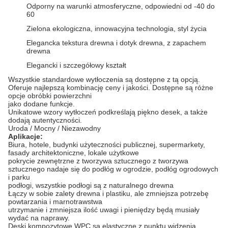
Odporny na warunki atmosferyczne, odpowiedni od -40 do
60
Zielona ekologiczna, innowacyjna technologia, styl życia
Elegancka tekstura drewna i dotyk drewna, z zapachem
drewna
Elegancki i szczegółowy kształt
Wszystkie standardowe wytłoczenia są dostępne z tą opcją.
Oferuje najlepszą kombinację ceny i jakości.
Dostępne są różne
opcje obróbki powierzchni
jako dodane funkcje.
Unikatowe wzory wytłoczeń podkreślają piękno desek, a także
dodają autentyczności.
Uroda / Mocny / Niezawodny
Aplikacje:
Biura, hotele, budynki użyteczności publicznej, supermarkety,
fasady architektoniczne, lokale użytkowe
pokrycie zewnętrzne z tworzywa sztucznego z tworzywa
sztucznego nadaje się do podłóg w ogrodzie, podłóg ogrodowych
i parku
podłogi, wszystkie podłogi są z naturalnego drewna
Łączy w sobie zalety drewna i plastiku, ale zmniejsza potrzebę
powtarzania i marnotrawstwa
utrzymanie i zmniejsza ilość uwagi i pieniędzy będą musiały
wydać na naprawy.
Deski kompozytowe WPC są elastyczne z punktu widzenia