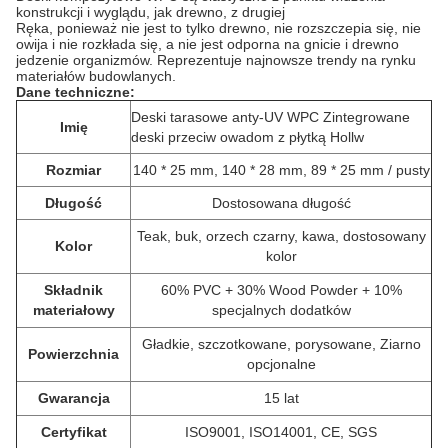
konstrukcji i wyglądu, jak drewno, z drugiej
Ręka, ponieważ nie jest to tylko drewno, nie rozszczepia się, nie
owija i nie rozkłada się, a nie jest odporna na gnicie i drewno
jedzenie organizmów.
Reprezentuje najnowsze trendy na rynku
materiałów budowlanych.
Dane techniczne:
Deski tarasowe anty-UV WPC Zintegrowane
Imię
deski przeciw owadom z płytką Hollw
Rozmiar
140 * 25 mm, 140 * 28 mm, 89 * 25 mm / pusty
Długość
Dostosowana długość
Teak, buk, orzech czarny, kawa, dostosowany
Kolor
kolor
Składnik
60% PVC + 30% Wood Powder + 10%
materiałowy
specjalnych dodatków
Gładkie, szczotkowane, porysowane, Ziarno
Powierzchnia
opcjonalne
Gwarancja
15 lat
Certyfikat
ISO9001, ISO14001, CE, SGS