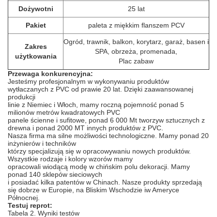
Dożywotni
25 lat
Pakiet
paleta z miękkim flanszem PCV
Ogród, trawnik, balkon, korytarz, garaż, basen i
Zakres
SPA, obrzeża, promenada,
użytkowania
Plac zabaw
Przewaga konkurencyjna:
Jesteśmy profesjonalnym w wykonywaniu produktów
wytłaczanych z PVC od prawie 20 lat.
Dzięki zaawansowanej
produkcji
linie z Niemiec i Włoch, mamy roczną pojemność ponad 5
milionów metrów kwadratowych PVC
panele ścienne i sufitowe, ponad 6 000 Mt tworzyw sztucznych z
drewna i ponad 2000 MT innych produktów z PVC.
Nasza firma ma silne możliwości technologiczne.
Mamy ponad 20
inżynierów i techników
którzy specjalizują się w opracowywaniu nowych produktów.
Wszystkie rodzaje i kolory wzorów mamy
opracowali wiodącą modę w chińskim polu dekoracji.
Mamy
ponad 140 sklepów sieciowych
i posiadać kilka patentów w Chinach.
Nasze produkty sprzedają
się dobrze w Europie, na Bliskim Wschodzie iw Ameryce
Północnej.
Testuj reprot:
Tabela 2. Wyniki testów