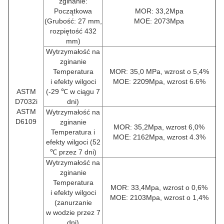
zginanie:
Początkowa
MOR: 33,2Mpa
(Grubość: 27 mm,
MOE: 2073Mpa
rozpiętość 432
mm)
Wytrzymałość na
zginanie
Temperatura
MOR: 35,0 MPa, wzrost o 5,4%
i efekty wilgoci
MOE: 2209Mpa, wzrost 6.6%
ASTM
(-29 ℃ w ciągu 7
D7032i
dni)
ASTM
Wytrzymałość na
D6109
zginanie
MOR: 35,2Mpa, wzrost 6,0%
Temperatura i
MOE: 2162Mpa, wzrost 4.3%
efekty wilgoci (52
℃ przez 7 dni)
Wytrzymałość na
zginanie
Temperatura
MOR: 33,4Mpa, wzrost o 0,6%
i efekty wilgoci
MOE: 2103Mpa, wzrost o 1,4%
(zanurzanie
w
wodzie przez 7
dni)