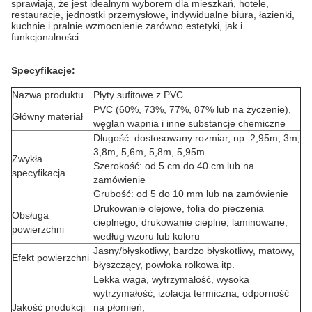
sprawiają, że jest idealnym wyborem dla mieszkań, hotele,
restauracje, jednostki przemysłowe, indywidualne biura, łazienki,
kuchnie i pralnie.wzmocnienie zarówno estetyki, jak i
funkcjonalności.
Specyfikacje:
Nazwa produktu
Płyty sufitowe z PVC
PVC (60%, 73%, 77%, 87% lub na życzenie),
Główny materiał
węglan wapnia i inne substancje chemiczne
Długość: dostosowany rozmiar, np. 2,95m, 3m,
3,8m, 5,6m, 5,8m, 5,95m
Zwykła
Szerokość: od 5 cm do 40 cm lub na
specyfikacja
zamówienie
Grubość: od 5 do 10 mm lub na zamówienie
Drukowanie olejowe, folia do pieczenia
Obsługa
cieplnego, drukowanie cieplne, laminowane,
powierzchni
według wzoru lub koloru
Jasny/błyskotliwy, bardzo błyskotliwy, matowy,
Efekt powierzchni
błyszczący, powłoka rolkowa itp.
Lekka waga, wytrzymałość, wysoka
wytrzymałość, izolacja termiczna, odporność
Jakość produkcji
na płomień,