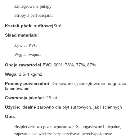
Zintegrowane pułapy
Stropy z perforacjami
Kształt płytki sufitowej
Strój:
Skład materiału
:
Żywica PVC
Węglan wapnia
Opcje zawartości PVC
: 60%, 73%, 77%, 87%
Waga
: 1,5-4 kg/m2
Procesy powierzchni
: Drukowanie, pieczętowanie na gorąco,
laminowanie
Gwarancja jakości
: 25 lat
Użycie
: Idealne zarówno dla płyt sufitowych, jak i ściennych
Opis
:
Bezpieczeństwo przeciwpożarowe
: Samogasiewne i niepalne,
zapewniające większe bezpieczeństwo przeciwpożarowe.