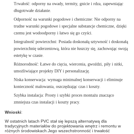
Trwałość
: odporny na owady, termity, gnicie i rdza, zapewniając
długotrwałe działanie.
Odporność na warunki pogodowe i chemiczne
: Nie odporny na
trudne warunki pogodowe i specjalne substancje chemiczne, dzięki
czemu jest wodoodporny i łatwo się go czyści.
Integralność powierzchni
: Posiada doskonałą sztywność i doskonałą
powierzchnię uderzeniową, która nie łuszczy się, zachowując swoją
estetykę w czasie.
Różnorodność
: Łatwe do cięcia, wiercenia, gwoździ, piły i nitki,
umożliwiające projekty DIY i personalizację.
Niska konserwacja
: wymaga minimalnej konserwacji i eliminuje
konieczność malowania, oszczędzając czas i koszty.
Szybka instalacja
: Prosty i szybki proces montażu znacząco
zmniejsza czas instalacji i koszty pracy.
Wnioski
:
W ostatnich latach PVC stał się lepszą alternatywą dla
tradycyjnych materiałów do projektowania wnętrz i remontu w
różnych środowiskach.Jego wszechstronność i trwałość