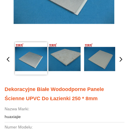
Dekoracyjne Białe Wodoodporne Panele
Ścienne UPVC Do Łazienki 250 * 8mm
Nazwa Marki:
huaxiajie
Numer Modelu: