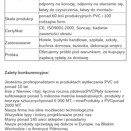
odporny na korozję, odporny na starzenie się,
łatwy do czyszczenia, łatwy do montażu
ponad 60 linii produkcyjnych PVC i 100
Skala produkcji
rodzajów form
CE, ISO9001:2000, Soncap, badanie
Certyfikat
zawartości ołowiu
Hotele, budynki handlowe, szpitale, szkoły,
Zastosowanie
kuchnia domowa, łazienka, dekoracja wnętrz
Oferujemy próbki pod warunkiem, że kupujący
Próbka
zapłacą opłatę za dostawę.
Zalety konkurencyjne:
Jesteśmy profesjonalistami w produktach wytłaczania PVC od
ponad 10 lat.
linie z Niemiec i Ita
), łączna roczna zdolność
PVC
Płyty ścienne i
sufitowe
jest ponad 5 milionów metrów kwadratowych
, produkty z
tworzyw sztucznych
ponad 6 000 MT
, i inne
Produkty z PVC
ponad
2000 MT.
Nasza firma ma silne możliwości technologiczne.
Wszystkie typy i kolory projektowane przez nas.
Mamy ponad 140 sieci sklepów i posiadamy
Nasze produkty sprzedają się dobrze w Europie, na Bliskim
Wschodzie i w Ameryce Północnej.