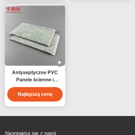
Antyseptyczne PVC
Panele ścienne i
sufitowe 250 mm
Najlepszą cenę
szerokość
wodoodporne
antykorozyjne
Skontaktuj się z nami