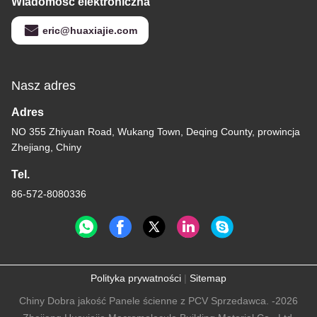
Wiadomość elektroniczna
eric@huaxiajie.com
Nasz adres
Adres
NO 355 Zhiyuan Road, Wukang Town, Deqing County, prowincja
Zhejiang, Chiny
Tel.
86-572-8080336
Polityka prywatności
|
Sitemap
Chiny Dobra jakość Panele ścienne z PCV Sprzedawca. -2026