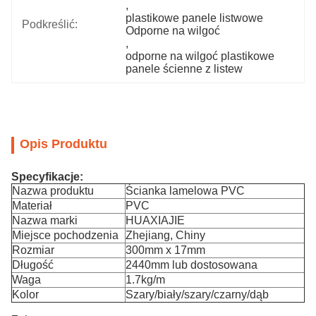
, 
plastikowe panele listwowe 
Podkreślić:
Odporne na wilgoć
, 
odporne na wilgoć plastikowe 
panele ścienne z listew
Opis Produktu
Specyfikacje
:
Nazwa produktu
Ścianka lamelowa PVC
Materiał
PVC
Nazwa marki
HUAXIAJIE
Miejsce pochodzenia
Zhejiang, Chiny
Rozmiar
300mm x 17mm
Długość
2440mm lub dostosowana
Waga
1.7kg/m
Kolor
Szary/biały/szary/czarny/dąb