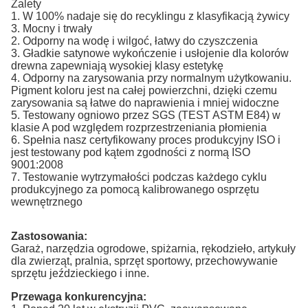
Zalety
1. W 100% nadaje się do recyklingu z klasyfikacją żywicy
3. Mocny i trwały
2. Odporny na wodę i wilgoć, łatwy do czyszczenia
3. Gładkie satynowe wykończenie i usłojenie dla kolorów
drewna zapewniają wysokiej klasy estetykę
4. Odporny na zarysowania przy normalnym użytkowaniu.
Pigment koloru jest na całej powierzchni, dzięki czemu
zarysowania są łatwe do naprawienia i mniej widoczne
5. Testowany ogniowo przez SGS (TEST ASTM E84) w
klasie A pod względem rozprzestrzeniania płomienia
6. Spełnia nasz certyfikowany proces produkcyjny ISO i
jest testowany pod kątem zgodności z normą ISO
9001:2008
7. Testowanie wytrzymałości podczas każdego cyklu
produkcyjnego za pomocą kalibrowanego osprzętu
wewnętrznego
Zastosowania:
Garaż, narzędzia ogrodowe, spiżarnia, rękodzieło, artykuły
dla zwierząt, pralnia, sprzęt sportowy, przechowywanie
sprzętu jeździeckiego i inne.
Przewaga konkurencyjna: