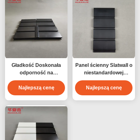
Gładkość Doskonała
Panel ścienny Slatwall o
odporność na
niestandardowej
uderzenia Pvc Garage
długości, kolorowy
Wall Trwałość PVC
Najlepszą cenę
panel do garażu,
Najlepszą cenę
Balck Slatwall
dekoracja ściany
wewnętrznej