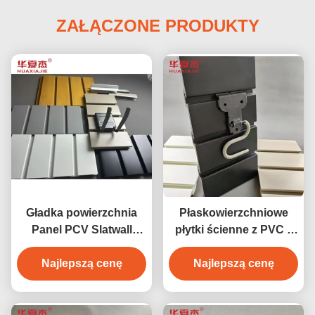
ZAŁĄCZONE PRODUKTY
Gładka powierzchnia
Płaskowierzchniowe
Panel PCV Slatwall
płytki ścienne z PVC z
Panel Garażowy
odpornością na ogień i
Materiał do dekoracji
Najlepszą cenę
łatwą instalacją
Najlepszą cenę
wnętrz