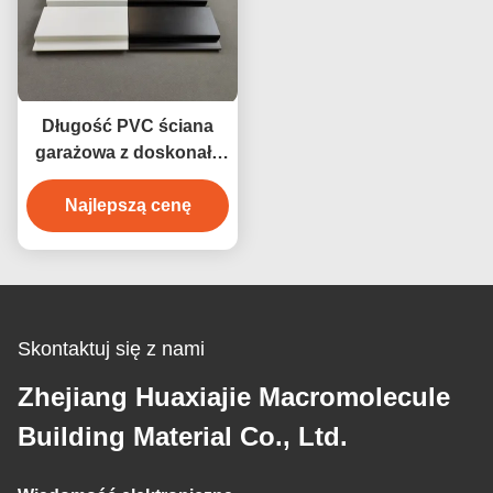
Długość PVC ściana
garażowa z doskonałą
odpornością na wilgoć
Najlepszą cenę
4ft 8ft
Skontaktuj się z nami
Zhejiang Huaxiajie Macromolecule
Building Material Co., Ltd.