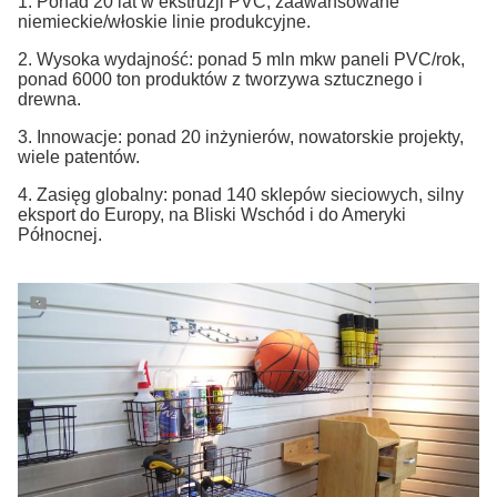
1. Ponad 20 lat w ekstruzji PVC, zaawansowane
niemieckie/włoskie linie produkcyjne.
2. Wysoka wydajność: ponad 5 mln mkw paneli PVC/rok,
ponad 6000 ton produktów z tworzywa sztucznego i
drewna.
3. Innowacje: ponad 20 inżynierów, nowatorskie projekty,
wiele patentów.
4. Zasięg globalny: ponad 140 sklepów sieciowych, silny
eksport do Europy, na Bliski Wschód i do Ameryki
Północnej.