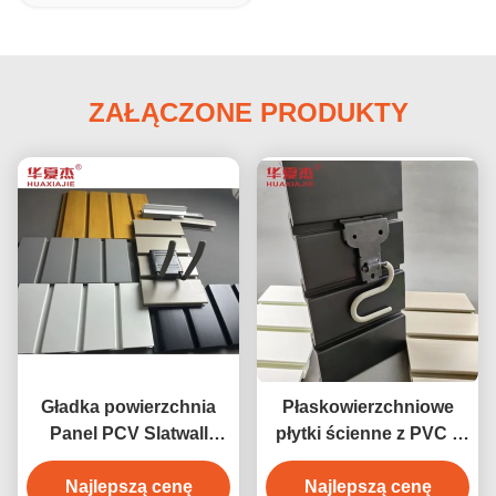
ZAŁĄCZONE PRODUKTY
Gładka powierzchnia
Płaskowierzchniowe
Panel PCV Slatwall
płytki ścienne z PVC z
Panel Garażowy
odpornością na ogień i
Materiał do dekoracji
Najlepszą cenę
łatwą instalacją
Najlepszą cenę