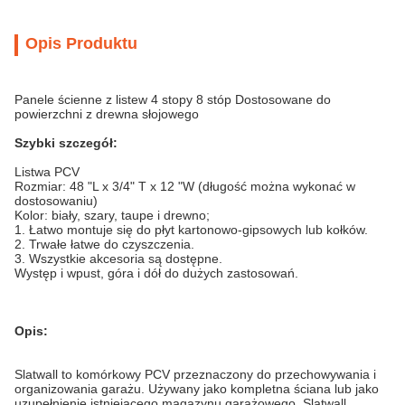
Opis Produktu
Panele ścienne z listew 4 stopy 8 stóp Dostosowane do
powierzchni z drewna słojowego
Szybki szczegół:
Listwa PCV
Rozmiar: 48 "L x 3/4" T x 12 "W (długość można wykonać w
dostosowaniu)
Kolor: biały, szary, taupe i drewno;
1. Łatwo montuje się do płyt kartonowo-gipsowych lub kołków.
2. Trwałe łatwe do czyszczenia.
3. Wszystkie akcesoria są dostępne.
Występ i wpust, góra i dół do dużych zastosowań.
Opis:
Slatwall to komórkowy PCV przeznaczony do przechowywania i
organizowania garażu.
Używany jako kompletna ściana lub jako
uzupełnienie istniejącego magazynu garażowego, Slatwall