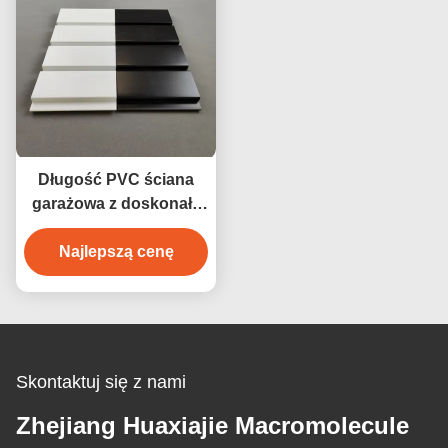
Długość PVC ściana
garażowa z doskonałą
odpornością na wilgoć
Najlepszą cenę
4ft 8ft
Skontaktuj się z nami
Zhejiang Huaxiajie Macromolecule