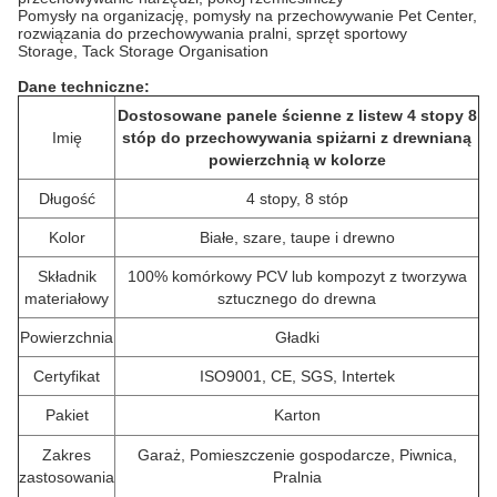
Pomysły na organizację, pomysły na przechowywanie Pet Center,
rozwiązania do przechowywania pralni, sprzęt sportowy
Storage, Tack Storage Organisation
Dane techniczne:
Dostosowane panele ścienne z listew 4 stopy 8
Imię
stóp do przechowywania spiżarni z drewnianą
powierzchnią w kolorze
Długość
4 stopy, 8 stóp
Kolor
Białe, szare, taupe i drewno
Składnik
100% komórkowy PCV lub kompozyt z tworzywa
materiałowy
sztucznego do drewna
Powierzchnia
Gładki
Certyfikat
ISO9001, CE, SGS, Intertek
Pakiet
Karton
Zakres
Garaż, Pomieszczenie gospodarcze, Piwnica,
zastosowania
Pralnia