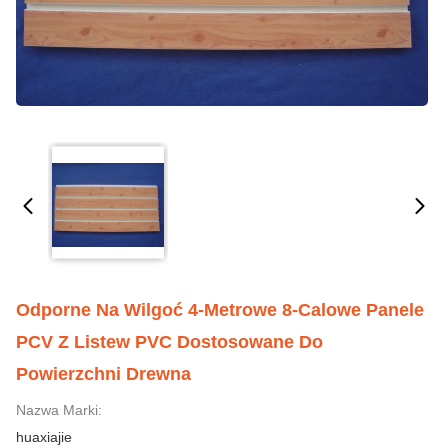
Odporne Na Wilgoć 4-Metrowe 8-Calowe Panele
PCV Z Listew PVC Dostosowane Do
Powierzchni Drewna
Nazwa Marki:
huaxiajie