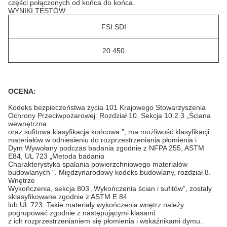
części połączonych od końca do końca.
WYNIKI TESTÓW
FSI SDI
20 450
OCENA:
Kodeks bezpieczeństwa życia 101 Krajowego Stowarzyszenia
Ochrony Przeciwpożarowej. Rozdział 10. Sekcja 10.2.3 „Ściana
wewnętrzna
oraz
sufitowa klasyfikacja końcowa ”, ma możliwość klasyfikacji
materiałów w odniesieniu do rozprzestrzeniania płomienia i
Dym
Wywołany podczas badania zgodnie z NFPA 255, ASTM
E84, UL 723 „Metoda badania
Charakterystyka
spalania powierzchniowego
materiałów
budowlanych ". Międzynarodowy kodeks budowlany, rozdział 8.
Wnętrze
Wykończenia, sekcja 803 „Wykończenia ścian i sufitów”, zostały
sklasyfikowane
zgodnie z ASTM E 84
lub UL 723. Takie materiały wykończenia wnętrz należy
pogrupować zgodnie z następującymi
klasami
z ich rozprzestrzenianiem się płomienia i wskaźnikami dymu.