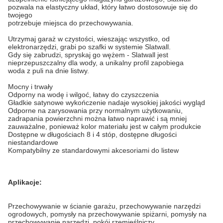
pozwala na elastyczny układ, który łatwo dostosowuje się do
twojego
potrzebuje miejsca do przechowywania.
Utrzymaj garaż w czystości, wieszając wszystko, od
elektronarzędzi, grabi po szafki w systemie Slatwall.
Gdy się zabrudzi, spryskaj go wężem - Slatwall jest
nieprzepuszczalny dla wody, a unikalny profil zapobiega
woda z puli na dnie listwy.
Mocny i trwały
Odporny na wodę i wilgoć, łatwy do czyszczenia
Gładkie satynowe wykończenie nadaje wysokiej jakości wygląd
Odporne na zarysowania przy normalnym użytkowaniu,
zadrapania powierzchni można łatwo naprawić i są mniej
zauważalne,
ponieważ kolor materiału jest w całym produkcie
Dostępne w długościach 8 i 4 stóp, dostępne długości
niestandardowe
Kompatybilny ze standardowymi akcesoriami do listew
Aplikacje:
Przechowywanie w ścianie garażu, przechowywanie narzędzi
ogrodowych, pomysły na przechowywanie spiżarni, pomysły na
przechowywanie narzędzi, pokój rzemieślniczy