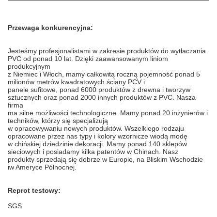
Przewaga konkurencyjna:
Jesteśmy profesjonalistami w zakresie produktów do wytłaczania
PVC od ponad 10 lat.
Dzięki zaawansowanym liniom
produkcyjnym
z Niemiec i Włoch, mamy całkowitą roczną pojemność ponad 5
milionów metrów kwadratowych ściany PCV i
panele sufitowe, ponad 6000 produktów z drewna i tworzyw
sztucznych oraz ponad 2000 innych produktów z PVC.
Nasza
firma
ma silne możliwości technologiczne.
Mamy ponad 20 inżynierów i
techników, którzy się specjalizują
w opracowywaniu nowych produktów.
Wszelkiego rodzaju
opracowane przez nas typy i kolory wzornicze wiodą modę
w chińskiej dziedzinie dekoracji.
Mamy ponad 140 sklepów
sieciowych i posiadamy kilka patentów w Chinach.
Nasz
produkty sprzedają się dobrze w Europie, na Bliskim Wschodzie
iw Ameryce Północnej.
Reprot testowy:
SGS