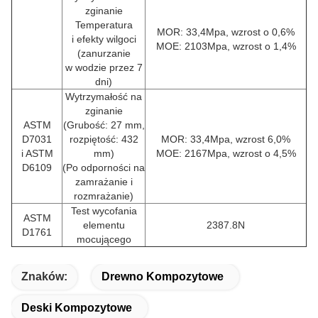
zginanie
Temperatura
MOR: 33,4Mpa, wzrost o 0,6%
i efekty wilgoci
MOE: 2103Mpa, wzrost o 1,4%
(zanurzanie
w
wodzie przez 7
dni)
Wytrzymałość na
zginanie
ASTM
(Grubość: 27 mm,
D7031
rozpiętość: 432
MOR: 33,4Mpa, wzrost 6,0%
i ASTM
mm)
MOE: 2167Mpa, wzrost o 4,5%
D6109
(Po odporności na
zamrażanie i
rozmrażanie)
Test wycofania
ASTM
elementu
2387.8N
D1761
mocującego
Znaków:
Drewno Kompozytowe
Deski Kompozytowe