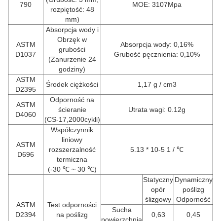
790
MOE: 3107Mpa
rozpiętość: 48
mm)
Absorpcja wody i
Obrzęk w
ASTM
Absorpcja wody: 0,16%
grubości
D1037
Grubość pęcznienia: 0,10%
(Zanurzenie 24
godziny)
ASTM
Środek ciężkości
1,17 g / cm3
D2395
Odporność na
ASTM
ścieranie
Utrata wagi: 0.12g
D4060
(CS-17,2000cykli)
Współczynnik
liniowy
ASTM
rozszerzalność
5.13 * 10-5 1 / ℃
D696
termiczna
(-30 ℃ ~ 30 ℃)
Statyczny
Dynamiczny
opór
poślizg
ślizgowy
Odporność
ASTM
Test odporności
Sucha
D2394
na poślizg
0,63
0,45
powierzchnia