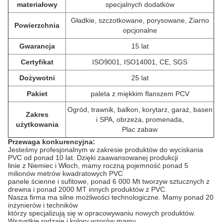
materiałowy
specjalnych dodatków
Gładkie, szczotkowane, porysowane, Ziarno
Powierzchnia
opcjonalne
Gwarancja
15 lat
Certyfikat
ISO9001, ISO14001, CE, SGS
Dożywotni
25 lat
Pakiet
paleta z miękkim flanszem PCV
Ogród, trawnik, balkon, korytarz, garaż, basen
Zakres
i SPA, obrzeża, promenada,
użytkowania
Plac zabaw
Przewaga konkurencyjna:
Jesteśmy profesjonalnym w zakresie produktów do wyciskania
PVC od ponad 10 lat.
Dzięki zaawansowanej produkcji
linie z Niemiec i Włoch, mamy roczną pojemność ponad 5
milionów metrów kwadratowych PVC
panele ścienne i sufitowe, ponad 6 000 Mt tworzyw sztucznych z
drewna i ponad 2000 MT innych produktów z PVC.
Nasza firma ma silne możliwości technologiczne.
Mamy ponad 20
inżynierów i techników
którzy specjalizują się w opracowywaniu nowych produktów.
Wszystkie rodzaje i kolory wzorów mamy