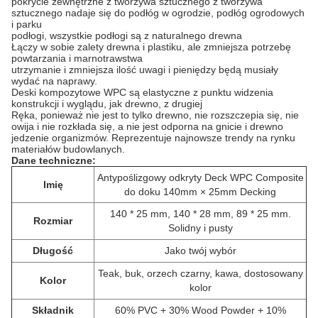
pokrycie zewnętrzne z tworzywa sztucznego z tworzywa
sztucznego nadaje się do podłóg w ogrodzie, podłóg ogrodowych
i parku
podłogi, wszystkie podłogi są z naturalnego drewna
Łączy w sobie zalety drewna i plastiku, ale zmniejsza potrzebę
powtarzania i marnotrawstwa
utrzymanie i zmniejsza ilość uwagi i pieniędzy będą musiały
wydać na naprawy.
Deski kompozytowe WPC są elastyczne z punktu widzenia
konstrukcji i wyglądu, jak drewno, z drugiej
Ręka, ponieważ nie jest to tylko drewno, nie rozszczepia się, nie
owija i nie rozkłada się, a nie jest odporna na gnicie i drewno
jedzenie organizmów.
Reprezentuje najnowsze trendy na rynku
materiałów budowlanych.
Dane techniczne:
Antypoślizgowy odkryty Deck WPC Composite
Imię
do doku 140mm × 25mm Decking
140 * 25 mm, 140 * 28 mm, 89 * 25 mm.
Rozmiar
Solidny i pusty
Długość
Jako twój wybór
Teak, buk, orzech czarny, kawa, dostosowany
Kolor
kolor
Składnik
60% PVC + 30% Wood Powder + 10%