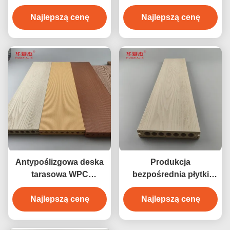
zewnętrzne
Najlepszą cenę
Najlepszą cenę
Antypoślizgowa deska
Produkcja
tarasowa WPC
bezpośrednia płytki
Kompozytowa
podłogowe wpc z
wykładzina podłogowa
Najlepszą cenę
drewna cedrowego wpc
Najlepszą cenę
140 x 25 mm brązowa
wodoodporne
kawa w kolorze drewna
wytrzymałe podłogi