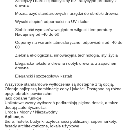
Silniejszy i bardziej elastyczny niż tradycyjne produkty z
drewna
Można użyć standardowych narzędzi do obróbki drewna
Wysoki stopień odporności na UV i kolor
Stabilność wymiarów względem wilgoci i temperatury.
Nadaje się od -40 do 60
Odporny na warunki atmosferyczne, odpowiedni od -40 do
60
Zielona ekologiczna, innowacyjna technologia, styl życia
Elegancka tekstura drewna i dotyk drewna, z zapachem
drewna
Elegancki i szczegółowy kształt
Wszystkie standardowe wytłoczenia są dostępne z tą opcją.
Oferuje najlepszą kombinację ceny i jakości.
Dostępne są różne
opcje obróbki powierzchni
jako dodane funkcje.
Unikatowe wzory wytłoczeń podkreślają piękno desek, a także
dodają autentyczności.
Uroda / Mocny / Niezawodny
Aplikacje:
Biura, hotele, budynki użyteczności publicznej, supermarkety,
fasady architektoniczne, lokale użytkowe