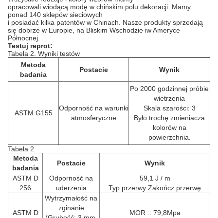
opracowali wiodącą modę w chińskim polu dekoracji.
Mamy
ponad 140 sklepów sieciowych
i posiadać kilka patentów w Chinach.
Nasze produkty sprzedają
się dobrze w Europie, na Bliskim Wschodzie iw Ameryce
Północnej.
Testuj reprot:
Tabela 2. Wyniki testów
Metoda
Postacie
Wynik
badania
Po 2000 godzinnej próbie
wietrzenia
Odporność na warunki
Skala szarości: 3
ASTM G155
atmosferyczne
Było trochę zmieniacza
kolorów na
powierzchnia.
Tabela 2
Metoda
Postacie
Wynik
badania
ASTM D
Odporność na
59,1 J / m
256
uderzenia
Typ przerwy Zakończ przerwę
Wytrzymałość na
zginanie
ASTM D
MOR :: 79,8Mpa
(Grubość: 3 mm,