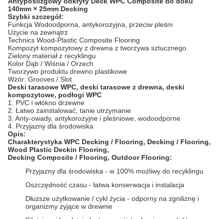
Antypoślizgowy odkryty Deck WPC Composite do doku
140mm × 25mm Decking
Szybki szczegół:
Funkcja Wodoodporna, antykorozyjna, przeciw pleśni
Użycie na zewnątrz
Technics Wood-Plastic Composite Flooring
Kompozyt kompozytowy z drewna z tworzywa sztucznego
Zielony materiał z recyklingu
Kolor Dąb / Wiśnia / Orzech
Tworzywo produktu drewno plastikowe
Wzór: Grooves / Slot
Deski tarasowe WPC, deski tarasowe z drewna, deski
kompozytowe, podłogi WPC
1. PVC i włókno drzewne
2. Łatwo zainstalować, tanie utrzymanie
3. Anty-owady, antykorozyjne i pleśniowe, wodoodporne
4. Przyjazny dla środowiska
Opis:
Charakterystyka WPC Decking / Flooring, Decking / Flooring,
Wood Plastic Deckin
Flooring,
Decking
Composite
/
Flooring, Outdoor Flooring:
Przyjazny dla środowiska - w 100% możliwy do recyklingu
Oszczędność czasu - łatwa konserwacja i instalacja
Dłuższe użytkowanie / cykl życia - odporny na zgniliznę i
organizmy żyjące w drewnie