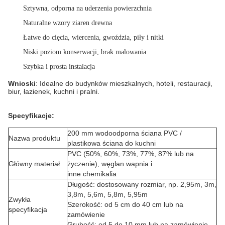
Sztywna, odporna na uderzenia powierzchnia
Naturalne wzory ziaren drewna
Łatwe do cięcia, wiercenia, gwoździa, piły i nitki
Niski poziom konserwacji, brak malowania
Szybka i prosta instalacja
Wnioski
: Idealne do budynków mieszkalnych, hoteli, restauracji,
biur, łazienek, kuchni i pralni.
Specyfikacje:
200 mm wodoodporna ściana PVC /
Nazwa produktu
plastikowa ściana do kuchni
PVC (50%, 60%, 73%, 77%, 87% lub na
Główny materiał
życzenie), węglan wapnia i
inne chemikalia
Długość: dostosowany rozmiar, np. 2,95m, 3m,
3,8m, 5,6m, 5,8m, 5,95m
Zwykła
Szerokość: od 5 cm do 40 cm lub na
specyfikacja
zamówienie
Grubość: od 5 do 10 mm lub na zamówienie