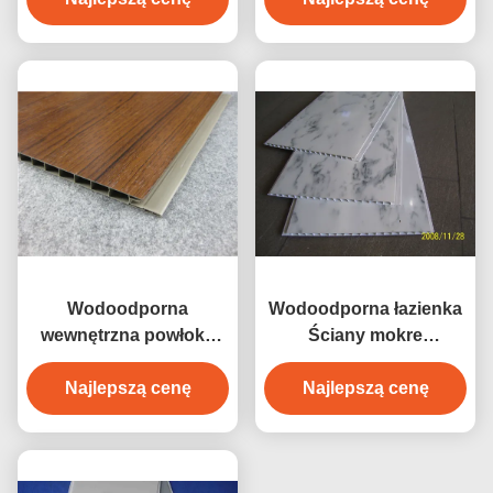
jakości
Wodoodporna
Wodoodporna łazienka
wewnętrzna powłoka
Ściany mokre
ścienna z PCW do
Pomieszczenia ścienne
ściennych / ściennych
Najlepszą cenę
/ Konstrukcja Panel
Najlepszą cenę
paneli z tworzyw
ścienny z PVC
sztucznych