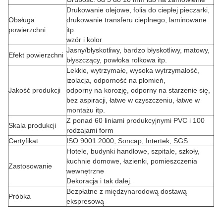
Drukowanie olejowe, folia do ciepłej pieczarki,
Obsługa
drukowanie transferu cieplnego, laminowane
powierzchni
itp.
wzór i kolor
Jasny/błyskotliwy, bardzo błyskotliwy, matowy,
Efekt powierzchni
błyszczący, powłoka rolkowa itp.
Lekkie, wytrzymałe, wysoka wytrzymałość,
izolacja, odporność na płomień,
Jakość produkcji
odporny na korozję, odporny na starzenie się,
bez aspiracji, łatwe w czyszczeniu, łatwe w
montażu itp.
Z ponad 60 liniami produkcyjnymi PVC i 100
Skala produkcji
rodzajami form
Certyfikat
ISO 9001:2000, Soncap, Intertek, SGS
Hotele, budynki handlowe, szpitale, szkoły,
kuchnie domowe, łazienki, pomieszczenia
Zastosowanie
wewnętrzne
Dekoracja i tak dalej.
Bezpłatne z międzynarodową dostawą
Próbka
ekspresową