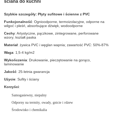
ściana do kuchni
Szybkie szczegóły: Płyty sufitowe i ścienne z PVC
Funkcjonalność
: Ognioodporne, termoizolacyjne, odporne na
wilgoć i pleśń, absorbujące dźwięk, wodoodporne
Cechy
: Artystyczne, pączkowe, zintegrowane, perforowane
wzory; kształt paska
Materiał
: żywica PVC i węglan wapnia; zawartość PVC: 50%-87%
Waga
: 1,5-4 kg/m2
Wykończenia
: Drukowanie, pieczętowanie na gorąco,
laminowanie
Jakość
: 25-letnia gwarancja
Użycie
: Sufity i ściany
Korzyści
:
Samogasiewny, niepalny
Odporny na termity, owady, gnicie i rdzew
Środowisko i chemikalia