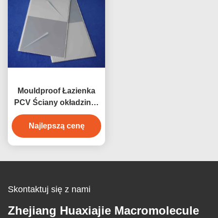
Mouldproof Łazienka
PCV Ściany okładzina /
Konstrukcja PCV
panele ścienne
Najlepszą cenę
Skontaktuj się z nami
Zhejiang Huaxiajie Macromolecule