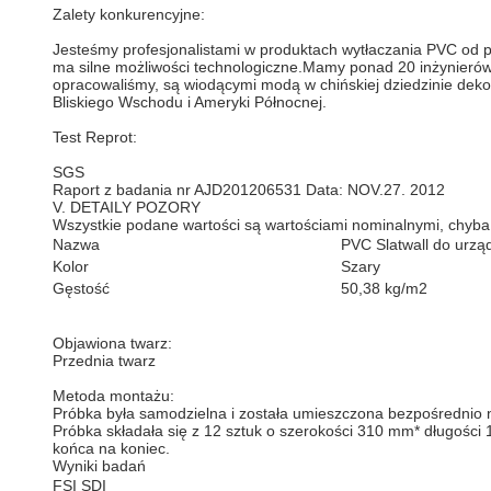
Zalety konkurencyjne:
Jesteśmy profesjonalistami w produktach wytłaczania PVC od 
ma silne możliwości technologiczne.Mamy ponad 20 inżynierów i
opracowaliśmy, są wiodącymi modą w chińskiej dziedzinie deko
Bliskiego Wschodu i Ameryki Północnej.
Test Reprot:
SGS
Raport z badania nr AJD201206531 Data: NOV.27. 2012
V. DETAILY POZORY
Wszystkie podane wartości są wartościami nominalnymi, chyba 
Nazwa
PVC Slatwall do urz
Kolor
Szary
Gęstość
50,38 kg/m2
Objawiona twarz:
Przednia twarz
Metoda montażu:
Próbka była samodzielna i została umieszczona bezpośrednio 
Próbka składała się z 12 sztuk o szerokości 310 mm* długości
końca na koniec.
Wyniki badań
FSI SDI