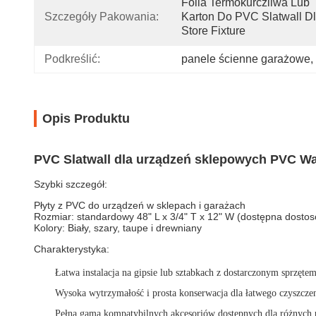
Folia Termokurczliwa Lub 
Szczegóły Pakowania:
Karton Do PVC Slatwall Dl
Store Fixture
Podkreślić:
panele ścienne garażowe
, 
Opis Produktu
PVC Slatwall dla urządzeń sklepowych PVC Wa
Szybki szczegół:
Płyty z PVC do urządzeń w sklepach i garażach
Rozmiar: standardowy 48" L x 3/4" T x 12" W (dostępna dostos
Kolory: Biały, szary, taupe i drewniany
Charakterystyka:
Łatwa instalacja na gipsie lub sztabkach z dostarczonym sprzętem
Wysoka wytrzymałość i prosta konserwacja dla łatwego czyszczen
Pełna gama kompatybilnych akcesoriów dostępnych dla różnych