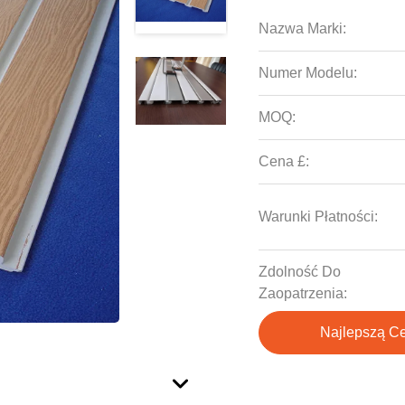
Nazwa Marki:
Numer Modelu:
MOQ:
Cena £:
Warunki Płatności:
Zdolność Do
Zaopatrzenia:
Najlepszą C