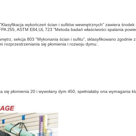
Klasyfikacja wykończeń ścian i sufitów wewnętrznych" zawiera środek d
NFPA 255, ASTM E84,UL 723 "Metoda badań właściwości spalania powie
trz, sekcja 803 "Wykonania ścian i sufitu", sklasyfikowano zgodnie 
 rozprzestrzeniania się płomienia i rozwoju dymu:.
 się płomienia 20 i wywołany dym 450, spełniałaby ona wymagania klas