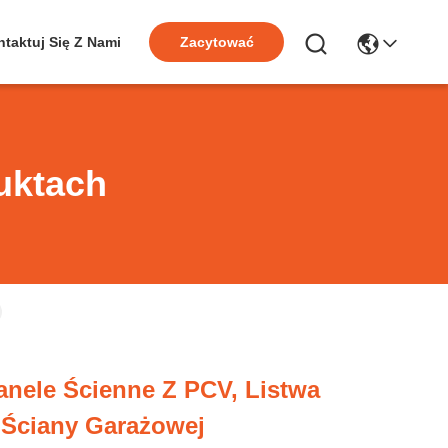
taktuj Się Z Nami
Zacytować
uktach
nele Ścienne Z PCV, Listwa
 Ściany Garażowej