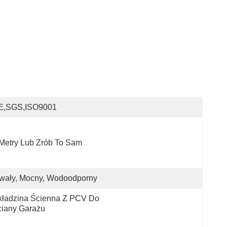
E,SGS,ISO9001
Metry Lub Zrób To Sam
wały, Mocny, Wodoodporny
ładzina Ścienna Z PCV Do 
ciany Garażu