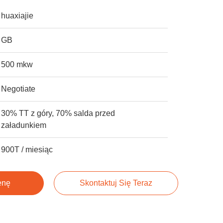
huaxiajie
GB
500 mkw
Negotiate
30% TT z góry, 70% salda przed
załadunkiem
900T / miesiąc
enę
Skontaktuj Się Teraz