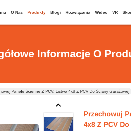
omu
O Nas
Produkty
Blogi
Rozwiązania
Wideo
VR
Skon
gółowe Informacje O Prod
howuj Panele Ścienne Z PCV, Listwa 4x8 Z PCV Do Ściany Garażowej
Przechowuj Pa
4x8 Z PCV Do