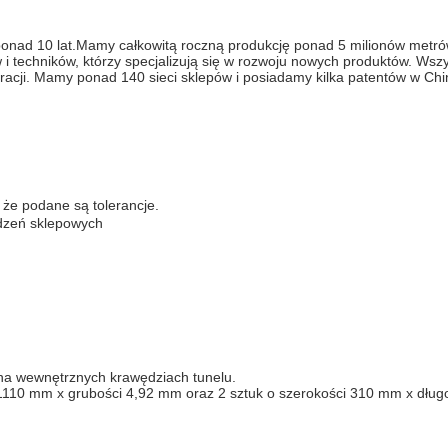
ponad 10 lat.Mamy całkowitą roczną produkcję ponad 5 milionów metró
 techników, którzy specjalizują się w rozwoju nowych produktów. Wszys
racji. Mamy ponad 140 sieci sklepów i posiadamy kilka patentów w Chi
że podane są tolerancje.
ądzeń sklepowych
na wewnętrznych krawędziach tunelu.
 1110 mm x grubości 4,92 mm oraz 2 sztuk o szerokości 310 mm x dług