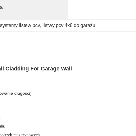
a 
systemy listew pcv
, 
listwy pcv 4x8 do garażu;
ll Cladding For Garage Wall
owanie długości)
.
ia.
 potrzeb magazynowych.