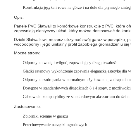
Konstrukcja języka i rowu na górze i na dole dla płynnego zint
Opis:
Panele PVC Slatwall to komórkowe konstrukcje z PVC, które of
zapewniają elastyczny układ, który można dostosować do ko
Dzięki Slatwallowi, możesz utrzymać swój garaż w porządku, po
wodoodporny i jego unikalny profil zapobiega gromadzeniu się
Mocne strony:
Odporny na wodę i wilgoć, zapewniający długą trwałość.
Gładki satenowy wykończenie zapewnia elegancką estetykę dla w
Odporny na zadrapania w normalnym użytkowaniu; zadrapania na 
Dostępne w standardowych długościach 8 i 4 stopy, z możliwośc
Całkowicie kompatybilny ze standardowym akcesorium do ścian d
Zastosowanie:
Zbiorniki ścienne w garażu
Przechowywanie narzędzi ogrodowych