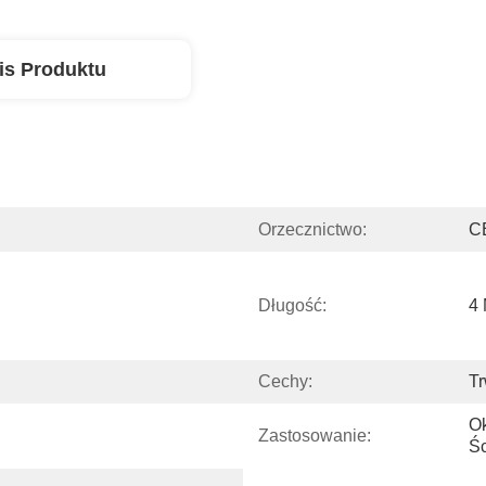
is Produktu
Orzecznictwo:
C
Długość:
4 
Cechy:
Tr
Ok
Zastosowanie:
Ś