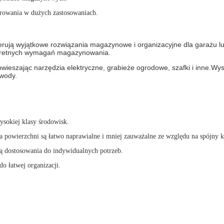
egrowania w dużych zastosowaniach.
erują wyjątkowe rozwiązania magazynowe i organizacyjne dla garażu lu
nkretnych wymagań magazynowania.
wieszając narzędzia elektryczne, grabieże ogrodowe, szafki i inne.Wy
 wody.
ysokiej klasy środowisk.
powierzchni są łatwo naprawialne i mniej zauważalne ze względu na spójny ko
ią dostosowania do indywidualnych potrzeb.
o łatwej organizacji.