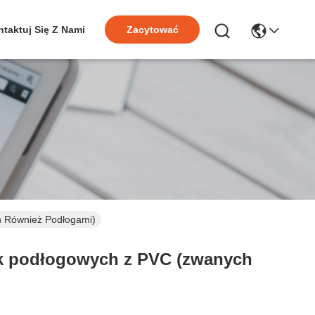
taktuj Się Z Nami
Zacytować
h Również Podłogami)
tek podłogowych z PVC (zwanych