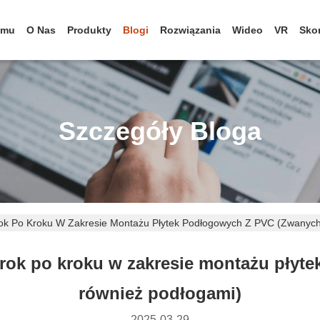
omu
O Nas
Produkty
Blogi
Rozwiązania
Wideo
VR
Skon
Szczegóły Bloga
Krok Po Kroku W Zakresie Montażu Płytek Podłogowych Z PVC (zwanyc
 krok po kroku w zakresie montażu pły
również podłogami)
2025-03-29