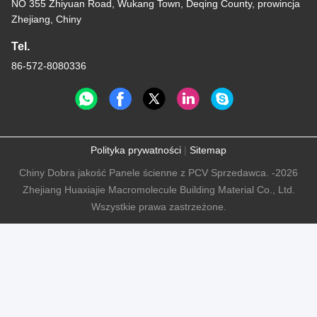
NO 355 Zhiyuan Road, Wukang Town, Deqing County, prowincja
Zhejiang, Chiny
Tel.
86-572-8080336
Polityka prywatności
|
Sitemap
Chiny Dobra jakość Panele ścienne z PCV Sprzedawca. -2026
Zhejiang Huaxiajie Macromolecule Building Material Co., Ltd.
Wszystkie prawa zastrzeżone.