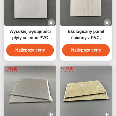
Wysokiej wydajności
Ekologiczny panel
płyty ścienne PVC
ścienny z PVC,
odporne na wilgoć z
laminowany,
marmurową konstrukcją
Najlepszą cenę
dekoracyjny panel PVC
Najlepszą cenę
do ścian domowych