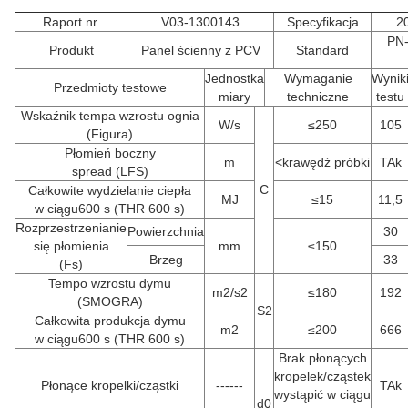
Raport nr.
V03-1300143
Specyfikacja
2
PN-
Produkt
Panel ścienny z PCV
Standard
Jednostka
Wymaganie
Wynik
Przedmioty testowe
miary
techniczne
testu
Wskaźnik tempa wzrostu ognia
W/s
≤250
105
(Figura)
Płomień boczny
m
<krawędź próbki
TAk
spread (LFS)
C
Całkowite wydzielanie ciepła
MJ
≤15
11,5
w ciągu
600 s (THR 600 s)
Rozprzestrzenianie
Powierzchnia
30
się płomienia
mm
≤150
Brzeg
33
(Fs)
Tempo wzrostu dymu
m2/s2
≤180
192
(SMOGRA)
S2
Całkowita produkcja dymu
m2
≤200
666
w ciągu
600 s (THR 600 s)
Brak płonących
kropelek/cząstek
Płonące kropelki/cząstki
------
TAk
wystąpić w ciągu
d0