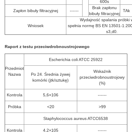
600s
Brak zapłonu
Zapłon bibuły filtracyjnej
------
TAk
bibuły filtracyjnej
Wydajność spalania próbki 
Wniosek
spełnia normę BS EN 13501-1:2007
s3,d0.
Raport z testu przeciwdrobnoustrojowego
Escherichia coli ATCC 25922
Przedmiot
Wskaźnik
Nazwa
Po 24. Średnia żywej
przeciwdrobnoustrojowy
komórki (jtk/sztukę)
(%)
Kontrola
5,6×106
------
Próbka
<20
>99
Staphylococcus aureus ATCC6538
Kontrola
4,2×105
------