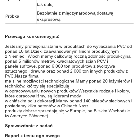
tak dalej
Bezpłatnie z międzynarodową dostawą
Próbka
ekspresową
Przewaga konkurencyjna:
Jesteśmy profesjonalistami w produktach do wytłaczania PVC od
ponad 10 lat.Dzięki zaawansowanym liniom produkcyjnym
z Niemiec i Włoch mamy całkowitą roczną zdolność produkcyjną
ponad 5 milionów metrów kwadratowych ścian PCV i
panele sufitowe, ponad 6 000 ton produktów z tworzywa
sztucznego i drewna oraz ponad 2 000 ton innych produktów z
PVC.Nasza firma
ma silne możliwości technologiczne.Mamy ponad 20 inżynierów i
techników, którzy się specjalizują
w opracowywaniu nowych produktów.Wszystkie rodzaje i kolory,
które opracowaliśmy, są liderami mody
w chińskim polu dekoracji.Mamy ponad 140 sklepów sieciowych i
posiadamy kilka patentów w Chinach.Nasz
produkty dobrze sprzedają się w Europie, na Bliskim Wschodzie
iw Ameryce Północnej.
Sprawozdanie z badań
Raport z testu ogniowego