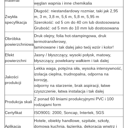
material
węglan wapnia i inne chemikalia
Długość: niestandardowy rozmiar, taki jak 2,95
Zwykła
m, 3 m, 3,8 m, 5,6 m, 5,8 m, 5,95 m
specyfikacja
Szerokość: od 5 cm do 40 cm lub dostosowana
Grubość: od 5 mm do 10 mm lub dostosowana
Druk olejny, folia hot-stampingowa, druk
Obróbka
termotransferowy,
powierzchniowa
laminowane i tak dalej jako twój wzór i kolor!
Efekt
Jasny / błyszczący, wysoki połysk, matowy,
powierzchni
błyszczący, powlekany wałkiem i tak dalej
Lekka waga, potężna siła, wysoka intensywność,
izolacja cieplna, trudnopalna, odporna na
Jakości
korozję,
produkcji
odporny na starzenie, brak aspiracji, łatwe
czyszczenie, łatwa instalacja i tak dalej
Z ponad 60 liniami produkcyjnymi PVC i 100
Produkcja skali
rodzajami form
Certyfikat
ISO9001: 2000, Soncap, Intertek, SGS
Hotele, obiekty handlowe, szpitale, szkoły,
Aplikacja
domowa kuchnia, łazienka, dekoracja wnętrz i