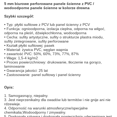
5 mm biurowe perforowane panele ścienne z PVC /
wodoodporne panele ścienne w kolorze drewna
Szybki szczegół:
• Typ: płytki sufitowe z PCV lub panel ścienny z PCV
• Funkcja: ognioodporna, izolacja cieplna, odporna na wilgoć,
odporna na pleśń, dźwiękochłonna, wodoodporna
• Cecha: sufity artystyczne, sufity o strukturze plastra miodu,
sufity zintegrowane, sufity perforowane
• Kształt płytki sufitowej: pasek
• Materiał: żywica PVC, węglan wapnia
• zawartość PVC: 50%, 60%, 73%, 77%, 87%
• Waga: 1,5-4 kg/m2
• Proces powierzchniowy: drukowanie, tłoczenie na gorąco,
laminowanie
• Gwarancja jakości: 25 lat
• Zastosowanie: panel sufitowy i panel ścienny
Opis:
1. Samogasnący, niepalny.
3. Jest nieprzenikalny dla owadów lub termitów i nie gnije ani nie
rdzewieje.
4. Odporność na warunki atmosferyczne/specjalne
chemikalia;Wodoodporny / zmywalny.
5. Doskonała sztywna i doskonała powierzchnia uderzeniowa jest