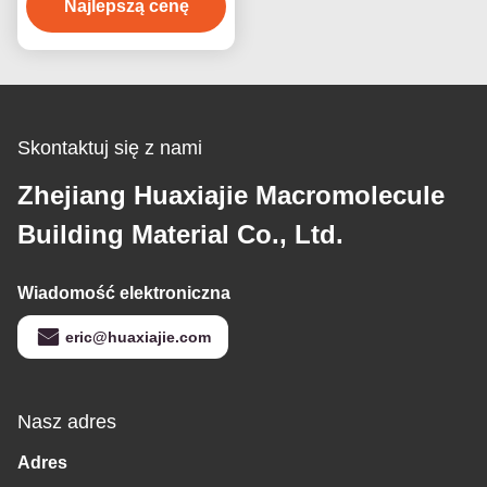
Najlepszą cenę
szerokość
wodoodporne
antykorozyjne
Skontaktuj się z nami
Zhejiang Huaxiajie Macromolecule
Building Material Co., Ltd.
Wiadomość elektroniczna
eric@huaxiajie.com
Nasz adres
Adres