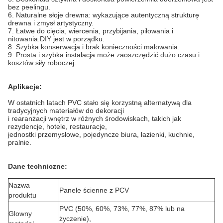
bez peelingu.
6. Naturalne słoje drewna: wykazujące autentyczną strukturę
drewna i zmysł artystyczny.
7. Łatwe do cięcia, wiercenia, przybijania, piłowania i
nitowania.DIY jest w porządku.
8. Szybka konserwacja i brak konieczności malowania.
9. Prosta i szybka instalacja może zaoszczędzić dużo czasu i
kosztów siły roboczej.
Aplikacje:
W ostatnich latach PVC stało się korzystną alternatywą dla
tradycyjnych materiałów do dekoracji
i rearanżacji wnętrz w różnych środowiskach, takich jak
rezydencje, hotele, restauracje,
jednostki przemysłowe, pojedyncze biura, łazienki, kuchnie,
pralnie.
Dane techniczne:
Nazwa
Panele ścienne z PCV
produktu
PVC (50%, 60%, 73%, 77%, 87% lub na
Glowny
życzenie),