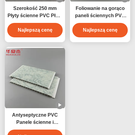
Szerokość 250 mm
Foliowanie na gorąco
Płyty ścienne PVC Płyty
paneli ściennych PVC
sufitowe PVC
Łatwy montaż Łatwo
wodoodporne 250
Najlepszą cenę
Najlepszą cenę
wodoodporne
mmx5 mm
Antyseptyczne PVC
Panele ścienne i
sufitowe 250 mm